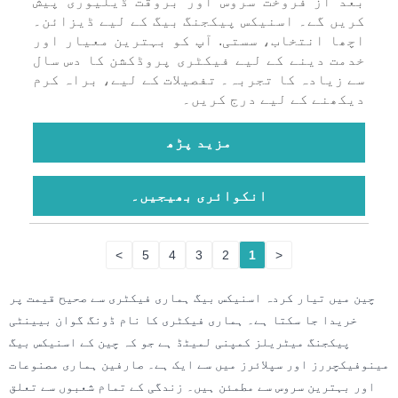
بعد از فروخت سروس اور بروقت ڈیلیوری پیش
کریں گے۔ اسنیکس پیکجنگ بیگ کے لیے ڈیزائن۔
اچھا انتخاب، سستی. آپ کو بہترین معیار اور
خدمت دینے کے لیے فیکٹری پروڈکشن کا دس سال
سے زیادہ کا تجربہ۔ تفصیلات کے لیے، براہ کرم
دیکھنے کے لیے درج کریں۔
مزید پڑھ
انکوائری بھیجیں۔
>
5
4
3
2
1
<
چین میں تیار کردہ اسنیکس بیگ ہماری فیکٹری سے صحیح قیمت پر
خریدا جا سکتا ہے۔ ہماری فیکٹری کا نام ڈونگ گوان بیینٹی
پیکجنگ میٹریلز کمپنی لمیٹڈ ہے جو کہ چین کے اسنیکس بیگ
مینوفیکچررز اور سپلائرز میں سے ایک ہے۔ صارفین ہماری مصنوعات
اور بہترین سروس سے مطمئن ہیں۔ زندگی کے تمام شعبوں سے تعلق