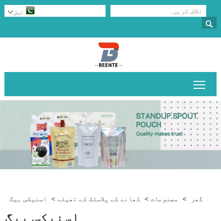
تمل


مین مینو کی مرئیت کو ٹوگل کریں۔
گھر
>
مصنوعات
>
کھانے کے پلاسٹک کے تھیلے
>
اسنیکس بیگ
اسنیکس بیگ