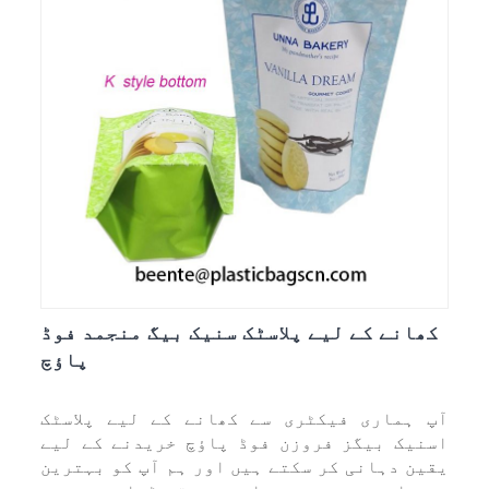
کھانے کے لیے پلاسٹک سنیک بیگ منجمد فوڈ
پاؤچ
آپ ہماری فیکٹری سے کھانے کے لیے پلاسٹک
اسنیک بیگز فروزن فوڈ پاؤچ خریدنے کے لیے
یقین دہانی کر سکتے ہیں اور ہم آپ کو بہترین