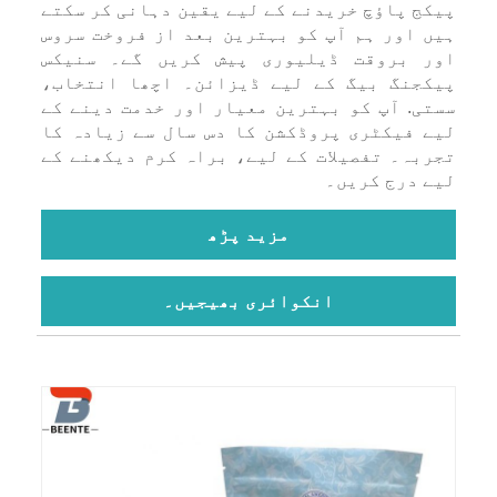
پیکج پاؤچ خریدنے کے لیے یقین دہانی کر سکتے
ہیں اور ہم آپ کو بہترین بعد از فروخت سروس
اور بروقت ڈیلیوری پیش کریں گے۔ سنیکس
پیکجنگ بیگ کے لیے ڈیزائن۔ اچھا انتخاب،
سستی. آپ کو بہترین معیار اور خدمت دینے کے
لیے فیکٹری پروڈکشن کا دس سال سے زیادہ کا
تجربہ۔ تفصیلات کے لیے، براہ کرم دیکھنے کے
لیے درج کریں۔
مزید پڑھ
انکوائری بھیجیں۔