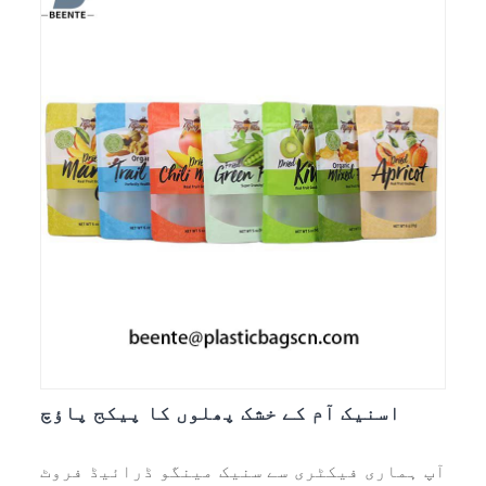
اسنیک آم کے خشک پھلوں کا پیکج پاؤچ
آپ ہماری فیکٹری سے سنیک مینگو ڈرائیڈ فروٹ