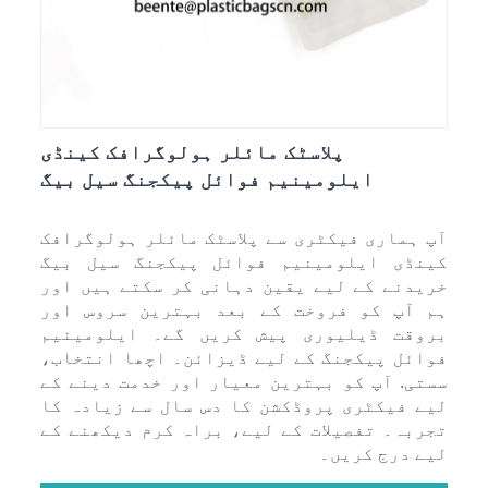
پلاسٹک مائلر ہولوگرافک کینڈی
ایلومینیم فوائل پیکجنگ سیل بیگ
آپ ہماری فیکٹری سے پلاسٹک مائلر ہولوگرافک
کینڈی ایلومینیم فوائل پیکجنگ سیل بیگ
خریدنے کے لیے یقین دہانی کر سکتے ہیں اور
ہم آپ کو فروخت کے بعد بہترین سروس اور
بروقت ڈیلیوری پیش کریں گے۔ ایلومینیم
فوائل پیکجنگ کے لیے ڈیزائن۔ اچھا انتخاب،
سستی. آپ کو بہترین معیار اور خدمت دینے کے
لیے فیکٹری پروڈکشن کا دس سال سے زیادہ کا
تجربہ۔ تفصیلات کے لیے، براہ کرم دیکھنے کے
لیے درج کریں۔