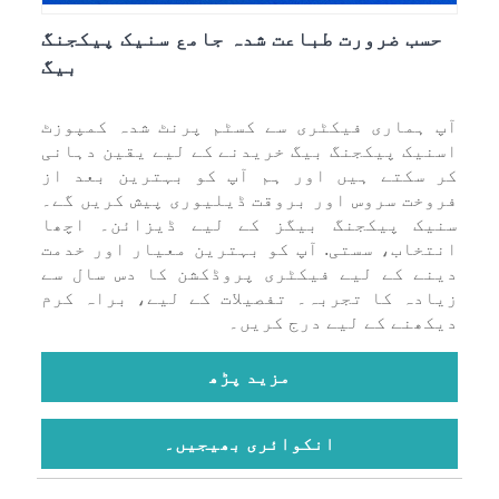
حسب ضرورت طباعت شدہ جامع سنیک پیکجنگ
بیگ
آپ ہماری فیکٹری سے کسٹم پرنٹ شدہ کمپوزٹ
اسنیک پیکجنگ بیگ خریدنے کے لیے یقین دہانی
کر سکتے ہیں اور ہم آپ کو بہترین بعد از
فروخت سروس اور بروقت ڈیلیوری پیش کریں گے۔
سنیک پیکجنگ بیگز کے لیے ڈیزائن۔ اچھا
انتخاب، سستی. آپ کو بہترین معیار اور خدمت
دینے کے لیے فیکٹری پروڈکشن کا دس سال سے
زیادہ کا تجربہ۔ تفصیلات کے لیے، براہ کرم
دیکھنے کے لیے درج کریں۔
مزید پڑھ
انکوائری بھیجیں۔