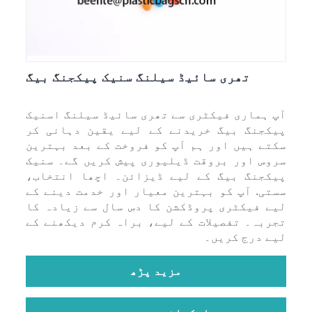
تھری سائیڈ سیلنگ سنیک پیکجنگ بیگ
آپ ہماری فیکٹری سے تھری سائیڈ سیلنگ اسنیک
پیکجنگ بیگ خریدنے کے لیے یقین دہانی کر
سکتے ہیں اور ہم آپ کو فروخت کے بعد بہترین
سروس اور بروقت ڈیلیوری پیش کریں گے۔ سنیک
پیکجنگ بیگ کے لیے ڈیزائن۔ اچھا انتخاب،
سستی. آپ کو بہترین معیار اور خدمت دینے کے
لیے فیکٹری پروڈکشن کا دس سال سے زیادہ کا
تجربہ۔ تفصیلات کے لیے، براہ کرم دیکھنے کے
لیے درج کریں۔
مزید پڑھ