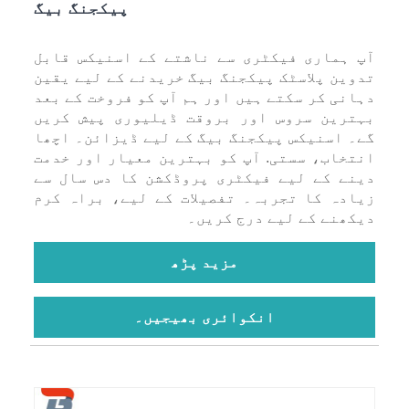
پیکجنگ بیگ
آپ ہماری فیکٹری سے ناشتے کے اسنیکس قابل
تدوین پلاسٹک پیکجنگ بیگ خریدنے کے لیے یقین
دہانی کر سکتے ہیں اور ہم آپ کو فروخت کے بعد
بہترین سروس اور بروقت ڈیلیوری پیش کریں
گے۔ اسنیکس پیکجنگ بیگ کے لیے ڈیزائن۔ اچھا
انتخاب، سستی. آپ کو بہترین معیار اور خدمت
دینے کے لیے فیکٹری پروڈکشن کا دس سال سے
زیادہ کا تجربہ۔ تفصیلات کے لیے، براہ کرم
دیکھنے کے لیے درج کریں۔
مزید پڑھ
انکوائری بھیجیں۔