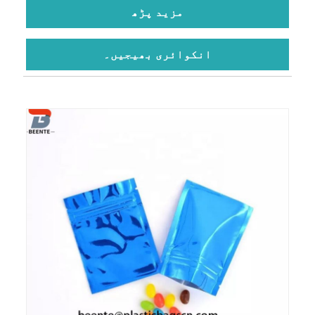
مزید پڑھ
انکوائری بھیجیں۔