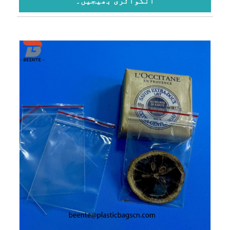
انکوائری بھیجیں۔